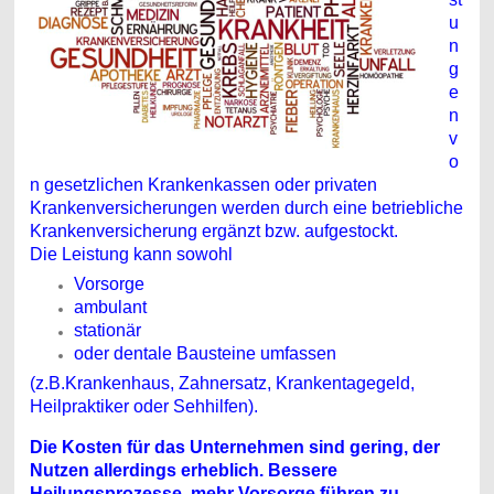
u
n
g
e
n
v
o
n gesetzlichen Krankenkassen oder privaten
Krankenversicherungen werden durch eine betriebliche
Krankenversicherung ergänzt bzw. aufgestockt.
Die Leistung kann sowohl
Vorsorge
ambulant
stationär
oder dentale Bausteine umfassen
(z.B.
Krankenhaus, Zahnersatz, Krankentagegeld,
Heilpraktiker oder Sehhilfen)
.
Die Kosten für das Unternehmen sind gering, der
Nutzen allerdings erheblich. Bessere
Heilungsprozesse, mehr Vorsorge führen zu