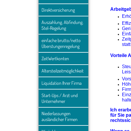
Arbeitgeb
Direktversicherung
Erhö
Auszahlung, Abfindung, 
Effi
5tel-Regelung
Ger
Ein
Zeit
einfache brutto/netto 
stat
Überstungenregelung
Vorteile
ZeitWertkonten
Steu
Altersteilzeitmöglichkeit
Leis
Vors
Liquidation Ihrer Firma
Höhe
Fir
Einz
Start-Ups / Arzt und 
halt
Unternehmer
Ich erarb
Niederlassungen 
für Sie 
ausländicher Firmen
rechtssi