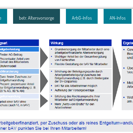
e
betr. Altersvorsorge
ArbG-Infos
AN-Infos