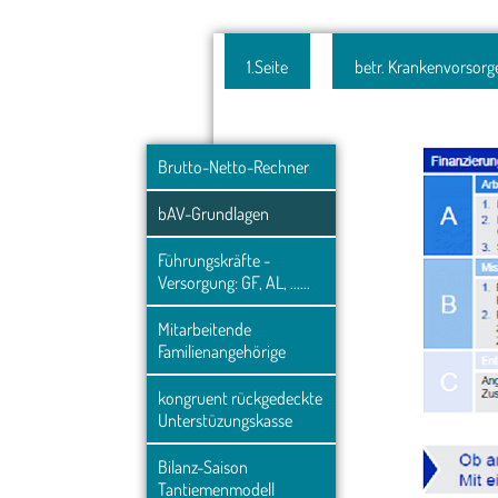
1.Seite
betr. Krankenvorsorg
Brutto-Netto-Rechner
bAV-Grundlagen
Führungskräfte - 
Versorgung: GF, AL, ......
Mitarbeitende 
Familienangehörige
kongruent rückgedeckte 
Unterstüzungskasse
Bilanz-Saison 
Tantiemenmodell