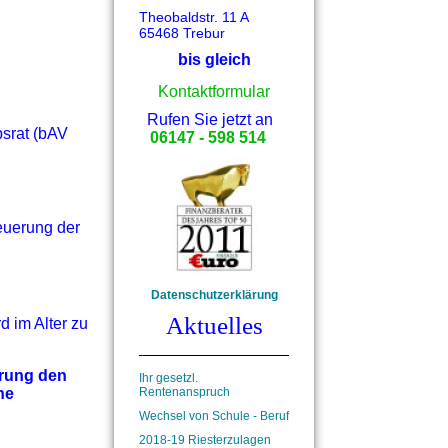
Theobaldstr. 11 A
65468 Trebur
bis gleich
Kontaktformular
  Rufen Sie jetzt an
srat (bAV
06147 - 598 514
euerung der
Datenschutzerklärung
Aktuelles
d im Alter zu
hrung den
Ihr gesetzl. 
Rentenanspruch
ne
Wechsel von Schule - Beruf
2018-19 Riesterzulagen 