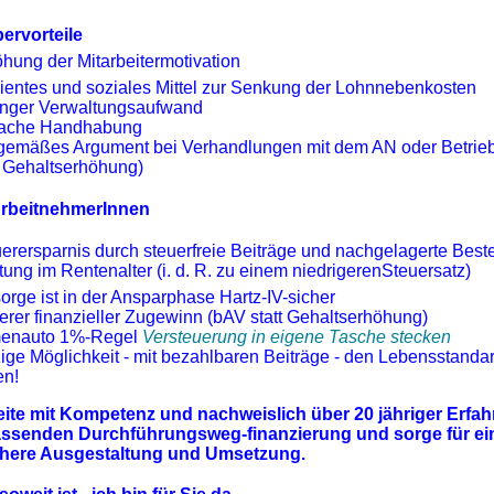
ervorteile
hung der Mitarbeitermotivation
zientes und soziales Mittel zur Senkung der Lohnnebenkosten
inger Verwaltungsaufwand
fache Handhabung
gemäßes Argument bei Verhandlungen mit dem AN oder Betrieb
t Gehaltserhöhung)
 ArbeitnehmerInnen
erersparnis durch steuerfreie Beiträge und nachgelagerte Best
tung im Rentenalter (i. d. R. zu einem niedrigerenSteuersatz)
orge ist in der Ansparphase Hartz-IV-sicher
rer finanzieller Zugewinn (bAV statt Gehaltserhöhung)
menauto 1%-Regel
Versteuerung in eigene Tasche stecken
ige Möglichkeit - mit bezahlbaren Beiträge - den Lebensstandar
en!
eite mit Kompetenz und nachweislich über 20 jähriger Erfa
passenden Durchführungsweg-finanzierung und sorge für ei
chere Ausgestaltung und Umsetzung.