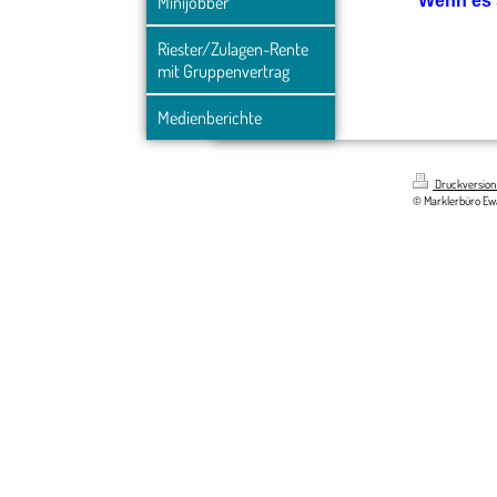
Minijobber
Wenn es s
Riester/Zulagen-Rente 
mit Gruppenvertrag
Medienberichte
Druckversio
© Marklerbüro Ew