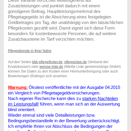
Diese Variante verzichtet weitestgehend auf
Zusatzleistungen und punktet dadurch mit einem
günstigeren Beitrag. Hauptleistungsmerkmal des
Pflegetagegelds ist die Absicherung eines festgelegten
Geldbetrages pro Tag, der unabhängig von den tatsächlichen
Pflegekosten gezahlt wird. Damit eignet sich diese Form
besonders für kostenbewusste Personen, die auf weitere
Zusatzbausteine im Tarif verzichten möchten.
Pflegedienste in Ihrer Nähe
Auf den Seiten
bkk-pflegefinder.de
,
pflegelotse.de
(Verband der
Ersatzkassen) oder
weisse-liste.de
(Weiße Liste gemeinnützige GmbH)
können Sie Daten zu den Kosten einer Heimunterbringung oder auch
Bewertungen (Ratings) sich ansehen.
Warnung:
Ökotest veröffentlichte mit der Ausgabe 04.2015
ein Vergleich von Pflegetagegeldversicherungen.
Nach eigener Recherche kann dies zu
starken Nachteilen
im Leistungsfall!
führen, wenn man sich an der Auswertung
blind orientiert.
Wieder einmal sind viele Detailleistungen bzw.
Bedingungsbestandteile in der Bewertung unberücksichtigt.
Ich empfehle Ihnen vor Abschluss die Bedingungen der